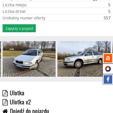
L
i
c
z
b
a
m
i
e
j
s
c
5
L
i
c
z
b
a
d
r
z
w
i
5
U
n
i
k
a
l
n
y
n
u
m
e
r
o
f
e
r
t
y
557
Zapytaj o pojazd
Ulotka
Ulotka v2
Dojedź do pojazdu