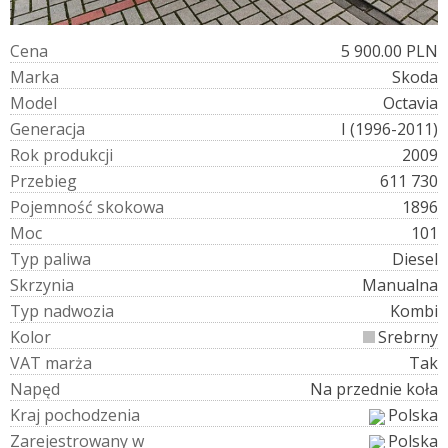
C
e
n
a
5 900.00 PLN
M
a
r
k
a
Skoda
M
o
d
e
l
Octavia
G
e
n
e
r
a
c
j
a
I (1996-2011)
R
o
k
p
r
o
d
u
k
c
j
i
2009
P
r
z
e
b
i
e
g
611 730
P
o
j
e
m
n
o
ś
ć
s
k
o
k
o
w
a
1896
M
o
c
101
T
y
p
p
a
l
i
w
a
Diesel
S
k
r
z
y
n
i
a
Manualna
T
y
p
n
a
d
w
o
z
i
a
Kombi
K
o
l
o
r
Srebrny
V
A
T
m
a
r
ż
a
Tak
N
a
p
ę
d
Na przednie koła
K
r
a
j
p
o
c
h
o
d
z
e
n
i
a
Polska
Z
a
r
e
j
e
s
t
r
o
w
a
n
y
w
Polska