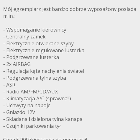
Mój egzemplarz jest bardzo dobrze wyposażony posiada
m.in.:
- Wspomaganie kierownicy
- Centralny zamek
- Elektrycznie otwierane szyby
- Elektrycznie regulowane lusterka
- Podgrzewane lusterka
- 2x AIRBAG
- Regulacja kąta nachylenia świateł
- Podgrzewana tylna szyba
- ASR
- Radio AM/FM/CD/AUX
- Klimatyzacja A/C (sprawna!!)
- Uchwyty na napoje
- Gniazdo 12V
- Składana i dzielona tylna kanapa
- Czujniki parkowania tył
Cena 5 900zł jest ceną do negocjacji!