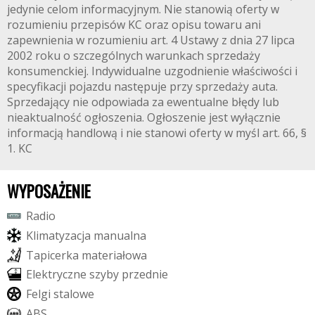
jedynie celom informacyjnym. Nie stanowią oferty w
rozumieniu przepisów KC oraz opisu towaru ani
zapewnienia w rozumieniu art. 4 Ustawy z dnia 27 lipca
2002 roku o szczególnych warunkach sprzedaży
konsumenckiej. Indywidualne uzgodnienie właściwości i
specyfikacji pojazdu następuje przy sprzedaży auta.
Sprzedający nie odpowiada za ewentualne błędy lub
nieaktualność ogłoszenia. Ogłoszenie jest wyłącznie
informacją handlową i nie stanowi oferty w myśl art. 66, §
1. KC
WYPOSAŻENIE
R
a
d
i
o
K
l
i
m
a
t
y
z
a
c
j
a
m
a
n
u
a
l
n
a
T
a
p
i
c
e
r
k
a
m
a
t
e
r
i
a
ł
o
w
a
E
l
e
k
t
r
y
c
z
n
e
s
z
y
b
y
p
r
z
e
d
n
i
e
F
e
l
g
i
s
t
a
l
o
w
e
A
B
S