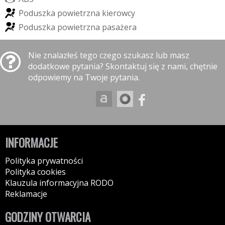
P
o
d
u
s
z
k
a
p
o
w
i
e
t
r
z
n
a
k
i
e
r
o
w
c
y
P
o
d
u
s
z
k
a
p
o
w
i
e
t
r
z
n
a
p
a
s
a
ż
e
r
a
Nie znalazłeś tego czego szukasz lub masz
dodatkowe pytania? Skontaktuj się z nami, chętnie
odpowiemy na Twoje pytania.
INFORMACJE
Polityka prywatności
Polityka cookies
Klauzula informacyjna RODO
Reklamacje
GODZINY OTWARCIA