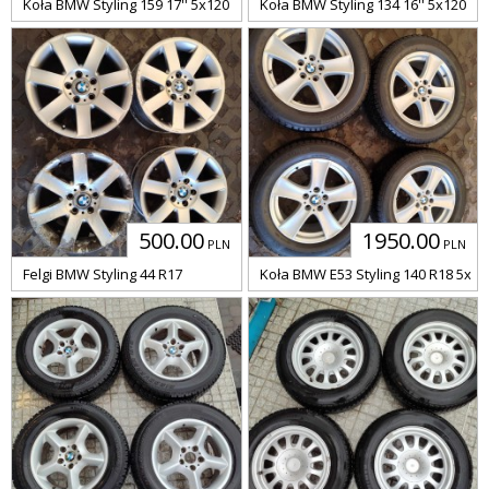
Koła BMW Styling 159 17'' 5x120
Koła BMW Styling 134 16'' 5x120
500.00
1950.00
PLN
PLN
Felgi BMW Styling 44 R17
Koła BMW E53 Styling 140 R18 5x12