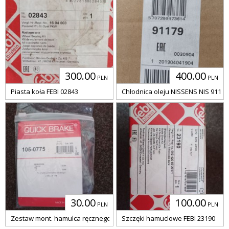
300.00
400.00
PLN
PLN
Piasta koła FEBI 02843
Chłodnica oleju NISSENS NIS 91179
30.00
100.00
PLN
PLN
Zestaw mont. hamulca ręcznego QUICK BRAKE QBK105-0775
Szczęki hamuclowe FEBI 23190