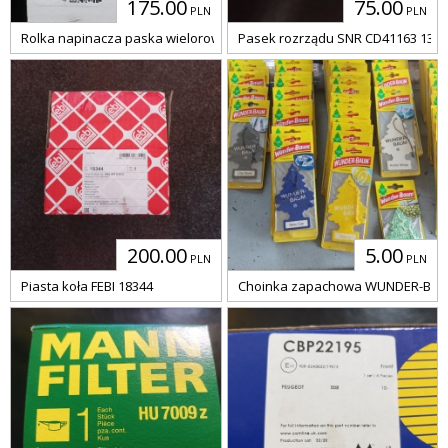
175.00
75.00
PLN
PLN
Rolka napinacza paska wielorowkowego INA 531 0783 10
Pasek rozrządu SNR CD41163 131x
200.00
5.00
PLN
PLN
Piasta koła FEBI 18344
Choinka zapachowa WUNDER-BA