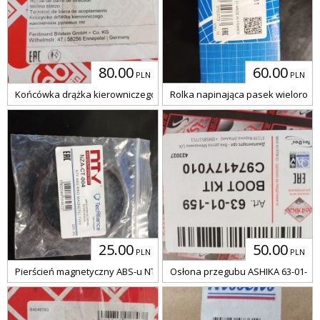
80.00
60.00
PLN
PLN
Końcówka drążka kierowniczego FEBI 17565
Rolka napinająca pasek wielorow
25.00
50.00
PLN
PLN
Pierścień magnetyczny ABS-u NTY NZA-CT-004
Osłona przegubu ASHIKA 63-01-15