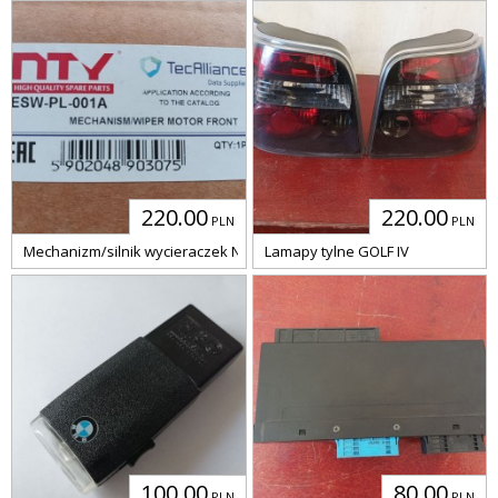
220.00
220.00
PLN
PLN
Mechanizm/silnik wycieraczek NTY ESW-PL-001A
Lamapy tylne GOLF IV
100.00
80.00
PLN
PLN