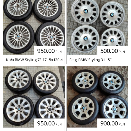
950.00
500.00
PLN
PLN
Koła BMW Styling 73 17'' 5x120 zima
Felgi BMW Styling 31 15''
950.00
900.00
PLN
PLN