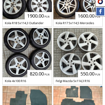
1900.00
1600.00
PLN
PLN
Koła R18 5x114,3 Outlander
Koła R17 5x114,5 Mercedes
820.00
550.00
PLN
PLN
Koła 4x100 R16
Felgi Mazda 5x114,3 R16