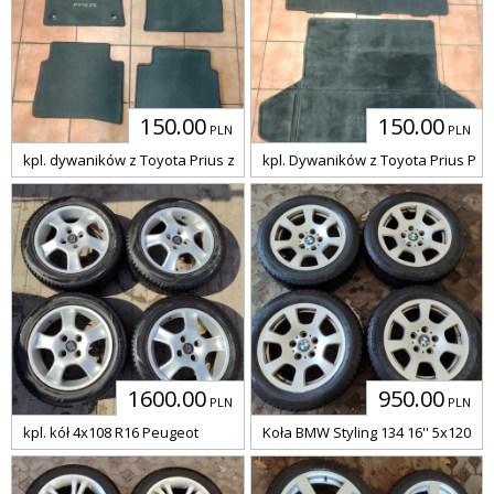
150.00
150.00
PLN
PLN
kpl. dywaników z Toyota Prius z 2018r
kpl. Dywaników z Toyota Prius Plu
1600.00
950.00
PLN
PLN
kpl. kół 4x108 R16 Peugeot
Koła BMW Styling 134 16'' 5x120