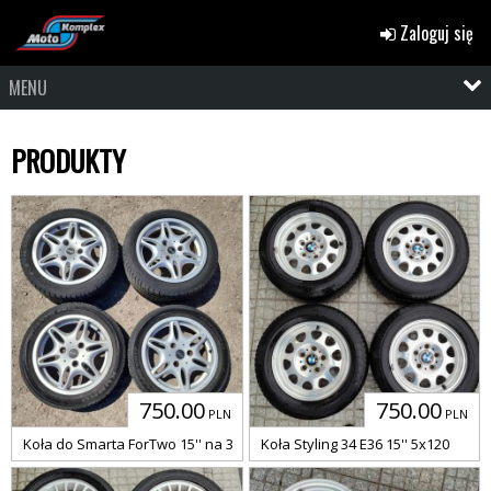
Zaloguj się
MENU
PRODUKTY
750.00
750.00
PLN
PLN
Koła do Smarta ForTwo 15'' na 3 śruby
Koła Styling 34 E36 15'' 5x120