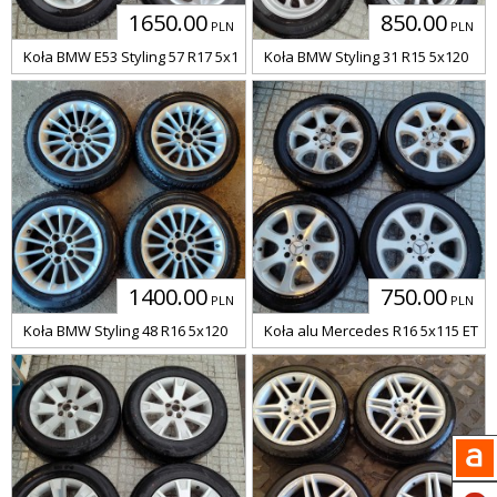
1650.00
850.00
PLN
PLN
Koła BMW E53 Styling 57 R17 5x120
Koła BMW Styling 31 R15 5x120
1400.00
750.00
PLN
PLN
Koła BMW Styling 48 R16 5x120
Koła alu Mercedes R16 5x115 ET 37