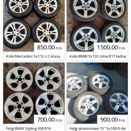
850.00
1500.00
PLN
PLN
Koła Mercedes 5x112 z C-klasy
Koła BMW 5x120 zima R17 ładne K
700.00
900.00
PLN
PLN
Felgi BMW Styling 306 R16
Felgi aluminiowe 15'' 5x100 R-desi