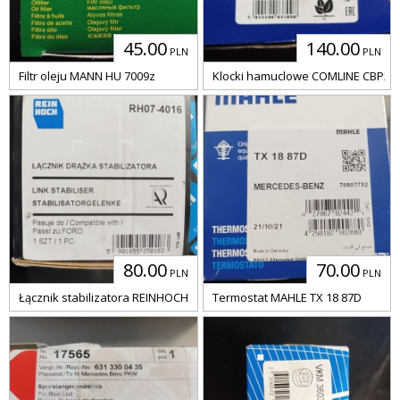
45.00
140.00
PLN
PLN
Filtr oleju MANN HU 7009z
Klocki hamuclowe COMLINE CBP22
80.00
70.00
PLN
PLN
Łącznik stabilizatora REINHOCH RH07-4016
Termostat MAHLE TX 18 87D