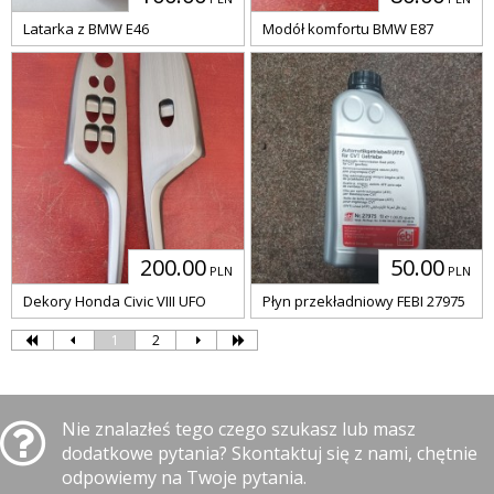
Latarka z BMW E46
Modół komfortu BMW E87
200.00
50.00
PLN
PLN
Dekory Honda Civic VIII UFO
Płyn przekładniowy FEBI 27975
1
2
Nie znalazłeś tego czego szukasz lub masz
dodatkowe pytania? Skontaktuj się z nami, chętnie
odpowiemy na Twoje pytania.