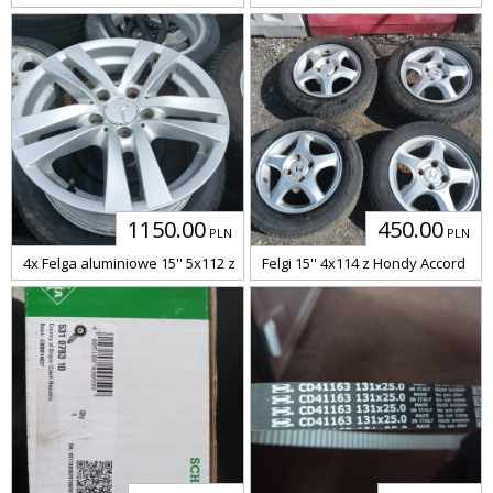
1150.00
450.00
PLN
PLN
4x Felga aluminiowe 15'' 5x112 z Mercedesa
Felgi 15'' 4x114 z Hondy Accord