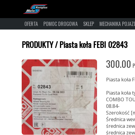
OFERTA
POMOC DROGOWA
SKLEP
MECHANIKA POJA
PRODUKTY
/
Piasta koła FEBI 02843
300.00
P
Piasta koła 
Piasta koła 
COMBO TOUR
08.84-
Szerokość [
Średnica we
średnica zew
średnica zew