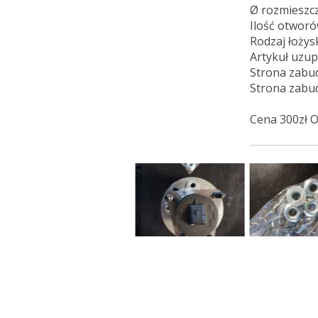
Ø rozmieszc
Ilość otworó
Rodzaj łoży
Artykuł uzup
Strona zabud
Strona zabud
Cena 300zł O