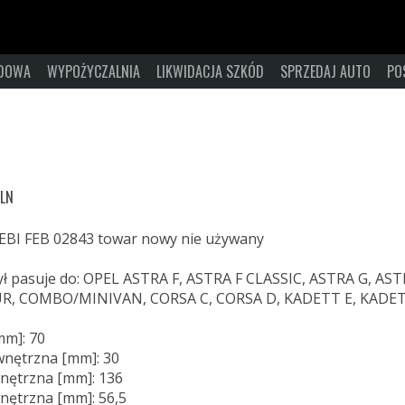
ZDOWA
WYPOŻYCZALNIA
LIKWIDACJA SZKÓD
SPRZEDAJ AUTO
PO
LN
FEBI FEB 02843 towar nowy nie używany
tył pasuje do: OPEL ASTRA F, ASTRA F CLASSIC, ASTRA G, AS
, COMBO/MINIVAN, CORSA C, CORSA D, KADETT E, KADETT
mm]: 70
wnętrzna [mm]: 30
nętrzna [mm]: 136
nętrzna [mm]: 56,5