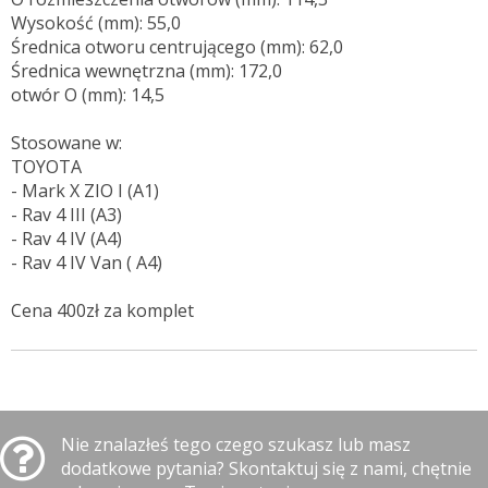
Wysokość (mm): 55,0
Średnica otworu centrującego (mm): 62,0
Średnica wewnętrzna (mm): 172,0
otwór O (mm): 14,5
Stosowane w:
TOYOTA
- Mark X ZIO I (A1)
- Rav 4 III (A3)
- Rav 4 IV (A4)
- Rav 4 IV Van ( A4)
Cena 400zł za komplet
Nie znalazłeś tego czego szukasz lub masz
dodatkowe pytania? Skontaktuj się z nami, chętnie