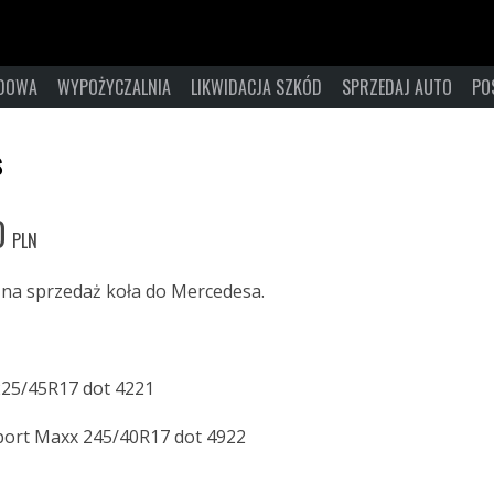
ZDOWA
WYPOŻYCZALNIA
LIKWIDACJA SZKÓD
SPRZEDAJ AUTO
PO
s
0
PLN
na sprzedaż koła do Mercedesa.
225/45R17 dot 4221
port Maxx 245/40R17 dot 4922